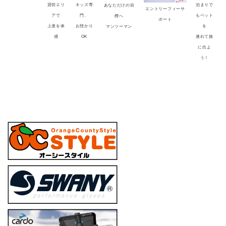
貸切エリ
キッズ専
泊まりで
あなただけの目
エントリーフィーサ
アで
門、
もペット
標へ
ポート
上達を体
お預かり
を
マンツーマン
感
OK
連れて旅
に出よ
う！