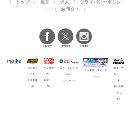
/
トップ
/
運営
/
求人
/
プライバシーポリシ
ー
/
お問合せ
/
貸切エリ
キッズ専
泊まりで
あなただけの目
エントリーフィーサ
アで
門、
もペット
標へ
ポート
上達を体
お預かり
を
マンツーマン
感
OK
連れて旅
に出よ
う！