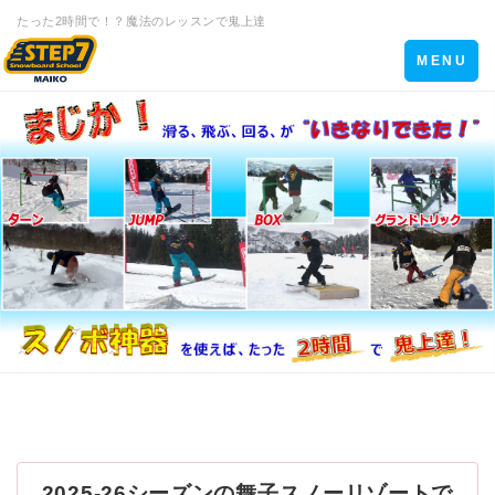
たった2時間で！？魔法のレッスンで鬼上達
Toggle
MENU
navigation
2025-26シーズンの舞子スノーリゾートで