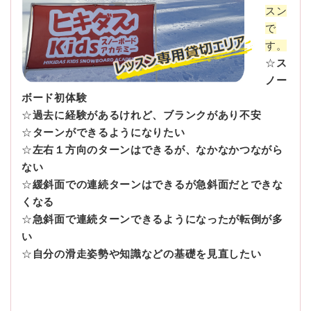
スン
で
す。
☆
ス
ノー
ボード初体験
☆
過去に経験があるけれど、ブランクがあり不安
☆
ターンができるようになりたい
☆
左右１方向のターンはできるが、なかなかつながら
ない
☆
緩斜面での連続ターンはできるが急斜面だとできな
くなる
☆
急斜面で連続ターンできるようになったが転倒が多
い
☆
自分の滑走姿勢や知識などの基礎を見直したい