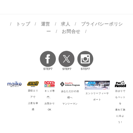
/
トップ
/
運営
/
求人
/
プライバシーポリシ
ー
/
お問合せ
/
貸切エリ
キッズ専
泊まりで
あなただけの目
エントリーフィーサ
アで
門、
もペット
標へ
ポート
上達を体
お預かり
を
マンツーマン
感
OK
連れて旅
に出よ
う！