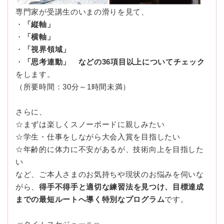
専門家が受講生のいまの滑りを見て、
・
「縦軸」
・
「横軸」
・
「視界領域」
・
「思考連動」 などの36項目以上についてチェック
をします。
（所要時間：30分～1時間未満）
さらに、
☆まずは楽しくスノーボードに親しみたい
☆学生・仕事をしながら大会入賞を目指したい
☆年齢的に体力に不安があるが、技術向上を目指した
い
など、ご本人さまのお気持ちや現状のお悩みを伺いな
がら、
得手不得手と適切な練習法を見つけ、目標達成
までの最短ルートへ導く特別なプログラム
です。