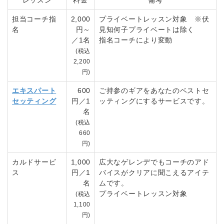
担当コーチ指
2,000
プライベートレッスン対象 ※伏
名
円～
見知何子プライベートは除く
／1名
指名コーチにより変動
(税込
2,200
円)
エキスパート
600
ご持参のギアをあなたのベストセ
セッティング
円／1
ッティングにするサービスです。
名
(税込
660
円)
カルドサービ
1,000
広大なゲレンデでもコーチのアド
ス
円／1
バイスがクリアに聞こえるアイテ
名
ムです。
プライベートレッスン対象
(税込
1,100
円)