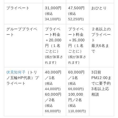
プライベート
31,000円
47,500円
おひとり
(税込
(税込
34,100円)
52,250円)
グループプライベ
プライベ
プライベ
２名以上の
ート
ート料金
ート料金
プライベー
＋20,000
＋35,000
ト
円（１名
円（１名
最大6名ま
ごとに）
ごとに）
で
(税が加算さ
(税が加算さ
れます)
れます)
伏見知何子
（トリ
40,000円
60,000円
3日前
ノ五輪HP代表）プ
／1名
／1名
PM12:00ま
ライベート
でに要予約
(税込
(税込
3名以上応
44,000円)
66,000円)
60,000円
100,000
相談
／2名
円／2名
(税込
(税込
66,000円)
110,000円)