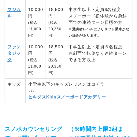
マジカ
10,000
18,500
中学生以上・定員6名程度
ル
円
円
スノーボード初体験から急斜
面での連続ターン目標の方
(税込
(税込
11,000
20,350
※受講者レベルによりリフト乗車がな
円)
円)
い場合があります。
ファン
10,000
18,500
中学生以上・定員６名程度
タジッ
円
円
急斜面で転倒なく連続ターン
ク
できる方以上
(税込
(税込
11,000
20,350
円)
円)
キッズ
小学生以下のキッズレッスンはコチラ
↓↓↓
ヒキダスKidsスノーボードアカデミー
スノボカウンセリング （※時間内上限3組ま