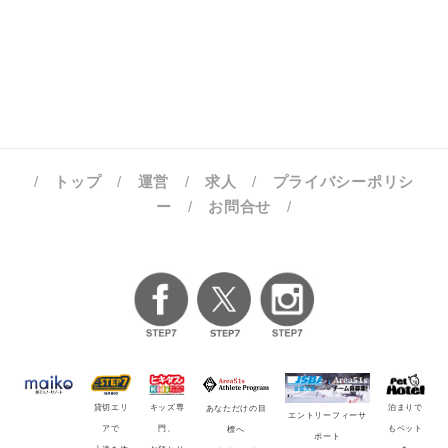
/
トップ
/
運営
/
求人
/
プライバシーポリシ
ー
/
お問合せ
/
貸切エリ
キッズ専
泊まりで
あなただけの目
エントリーフィーサ
アで
門、
もペット
標へ
ポート