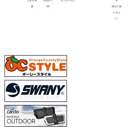
上達を体
お預かり
を
マンツーマン
感
OK
連れて旅
に出よ
う！