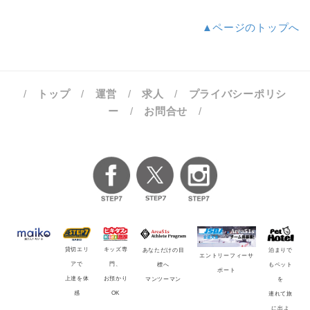
▲ページのトップへ
/
トップ
/
運営
/
求人
/
プライバシーポリシ
ー
/
お問合せ
/
貸切エリ
キッズ専
泊まりで
あなただけの目
エントリーフィーサ
アで
門、
もペット
標へ
ポート
上達を体
お預かり
を
マンツーマン
感
OK
連れて旅
に出よ