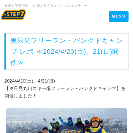
夏場も受講可能！ 仲間を作ろうスノボコミュニティー
Toggle
MENU
navigation
奥只見フリーラン・バンクドキャン
プ レポ ≪2024/4/20(土)、21(日)開
催≫
2024/4/20(土)、4/21(日)
【奥只見丸山スキー場フリーラン・バンクドキャンプ】を
開催しました！