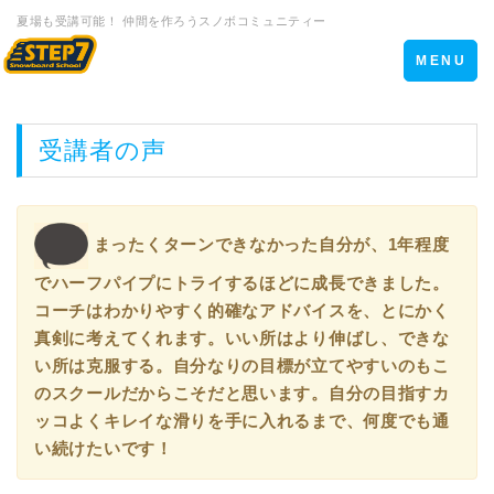
夏場も受講可能！ 仲間を作ろうスノボコミュニティー
Toggle
MENU
navigation
受講者の声
まったくターンできなかった自分が、1年程度
でハーフパイプにトライするほどに成長できました。
コーチはわかりやすく的確なアドバイスを、とにかく
真剣に考えてくれます。いい所はより伸ばし、できな
い所は克服する。自分なりの目標が立てやすいのもこ
のスクールだからこそだと思います。自分の目指すカ
ッコよくキレイな滑りを手に入れるまで、何度でも通
い続けたいです！