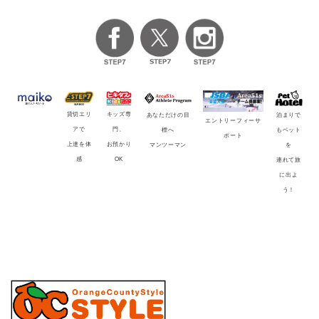
貸切エリ
キッズ専
泊まりで
あなただけの目
エントリーフィーサ
アで
門、
もペット
標へ
ポート
上達を体
お預かり
を
マンツーマン
感
OK
連れて旅
に出よ
う！