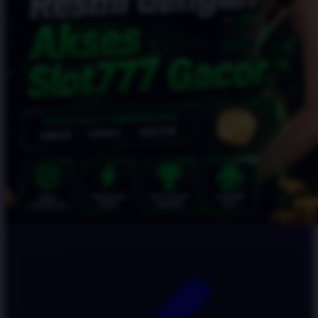
Twistshake
TY Toys
U
V
Veja
Vitaflow
Vtech
W
Waterland
Wellness
X