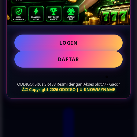
LOGIN
DAFTAR
ODDIGO: Situs Slot88 Resmi dengan Akses Slot777 Gacor
Â© Copyright 2026 ODDIGO | U-KNOWMYNAME