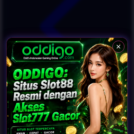
Xootz
Y
Yamatoya
Z
Zaxy
Zoggs
0-9
4Moms
59S