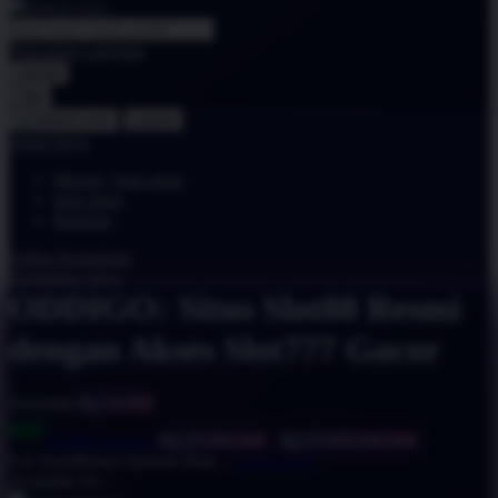
O
Pencarian Lanjutan
Oh Ma Grain
cancel
Okiedog
Cari
cancel
P
Akun Saya
Masuk / buat akun
Peachy
buat akun
Phil & Ted's
Bantuan
Philips Avent
Daftar Keinginan
Keranjang Saya
Pigeon
ODDIGO: Situs Slot88 Resmi
Playgro
dengan Akses Slot777 Gacor
Poled Global
Serendah
Rp 10.000
Ponycycle
Hadiah Jackpot
Rp.25.000.000
-
Rp.25.000.000.000
Puma
Use Installment Options from
.
Laarn more
Available for :
Pureats