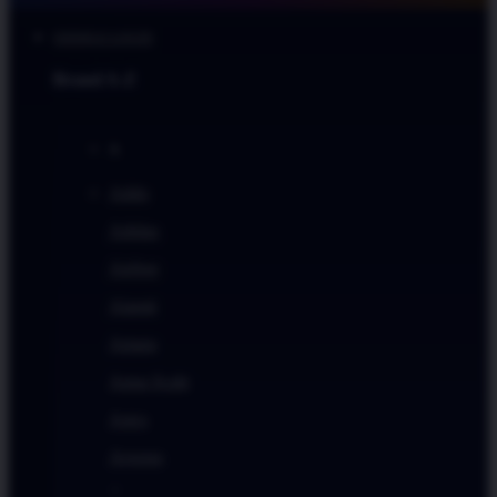
ODDIGO LOGIN
Brand A-Z
A
Addo
Adidas
Airfree
Alamii
Amara
Aqua Scale
Asics
Aveeno
Awan