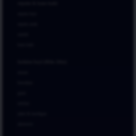
Beauty Barn
sepatu & kaus kaki
Bio Oil
sepatu bayi
Biolane
sepatu anak
Bite Fighters
sandal
Bizzi Growin
kaus kaki
Blackmores
fashion bayi (0bln-3thn)
Blooming Marvellous
atasan
Bonnels
bawahan
Bravado
gaun
Bruder
setelan
Brush Baby
jaket & kardigan
Buds Organics
aksesoris
Bugaboo
Buggygear