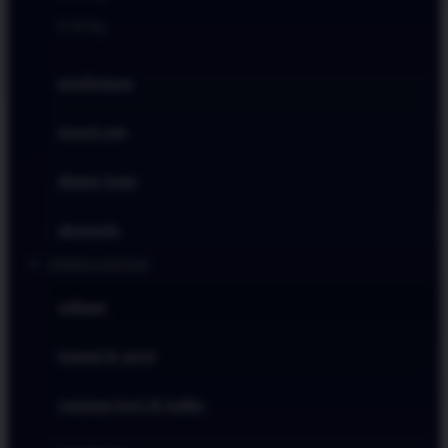
Felt So Sweet
0-36 Kg
Fisher Price
Flipper
gendongan
Friends Of Sally
travel cots
G
diaper bags
Gb
Geko
aksesoris
Graco
ODDIGO DAFTAR
Gund
selimut
H
bantal & sprei
Habbie
Haenim
ranjang bayi & balita
Happy Horse