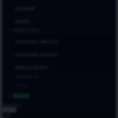
Moby
bak mandi
Momami
handuk
Mothercare
WEBSITE ODDIGO
Mustela
ayunan dan walker bayi
My Buddy Tag
My K
alas bermain anak bayi
N
mainan anak bayi
Naif
mothercare toys
Nike
elc toys
Nordic Natural
ODDIGO
Nuby
Akun Saya
Nuna
Masuk
Cari