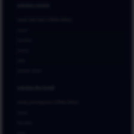
pakaian renang
Bumkins
anak laki-laki (18bln-8thn)
C
atasan
Cetaphil
bawahan
Chicco
setelan
Childlife
jaket
Clevamama
pakaian dalam
Cocolatte
Cottonseeds
pakaian ibu hamil
Cozy N Safe
anak perempuan (18bln-8thn)
Crane
atasan
Cybex
bawahan
D
gaun