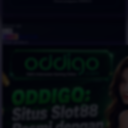
Ulasan pengguna ODDIGO
Squishmallows
Starbooks
Stick-O
choose qty
Stokke
DAFTAR
LOGIN
Share product:
Sudocrem
Sumimo
Sunnylife
Sun-Staches
Swimava
T
Tommee Tippee
Trunki
Tutti Bambini