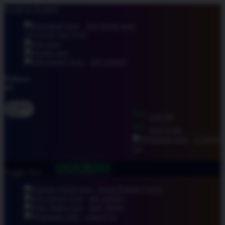
lewati ke Konten
download apps
download app from:
gift registry
Bahasa
ID
LOGIN
DAFTAR
Contact
Us
Toggle Nav
about Kanmo Circle
gift registry
store finder
contact us