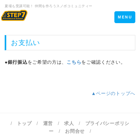
夏場も受講可能！ 仲間を作ろうスノボコミュニティー
Toggle
MENU
navigation
お支払い
●
銀行振込
をご希望の方は、
こちら
をご確認ください。
▲ページのトップへ
/
トップ
/
運営
/
求人
/
プライバシーポリシ
ー
/
お問合せ
/