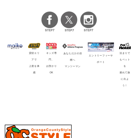
貸切エリ
キッズ専
泊まりで
あなただけの目
エントリーフィーサ
アで
門、
もペット
標へ
ポート
上達を体
お預かり
を
マンツーマン
感
OK
連れて旅
に出よ
う！