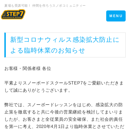
夏場も受講可能！ 仲間を作ろうスノボコミュニティー
Toggle
MENU
navigation
新型コロナウィルス感染拡大防止に
よる臨時休業のお知らせ
お客様・関係者様 各位
平素よりスノーボードスクールSTEP7をご愛顧いただきま
して誠にありがとうございます。
弊社では、スノーボードレッスンをはじめ、感染拡大の防
止策を徹底すると共に今後の営業継続を検討してまいりま
したが、お客さまと全従業員の安全確保、また社会的責任
を第一に考え、2020年4月1日より臨時休業とさせていただ